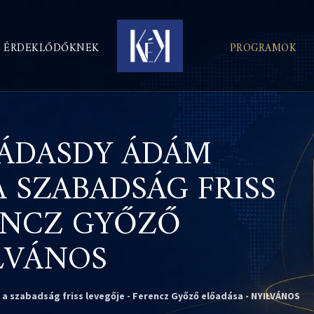
ÉRDEKLŐDŐKNEK
PROGRAMOK
ÁDASDY ÁDÁM
 SZABADSÁG FRISS
RENCZ GYŐZŐ
LVÁNOS
 szabadság friss levegője - Ferencz Győző előadása - NYILVÁNOS