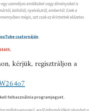
ve egy személyes emléküket vagy élményüket is
tól, költőtől, nyelvésztől, embertől. Ezek a
mennyiben mégis, azt csak az érintettek előzetes
YouTube csatornáján
.
ötött.
n, kérjük, regisztráljon a
TW264o7
kell felhasználnia programjegyet.
használata egyszerű, erről információkat olvashat a