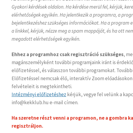
Gyakori kérdések oldalon. Ha kérdése merül fel, kérjük, k
elérhetőségek egyikén. Ha jelentkezik a programra, a pro
bejelentkezéshez szükséges információkat. Ha a program 
a linkkel, kérjük, nézze meg a spam mappáját, és ha ott nem
megadott elérhetőségek egyikén.
Ehhez a programhoz csak regisztráció szükséges
, me
magánszemélyként további programjaink iránt is érdeklőd
előfizetéssel, és válasszon további programokat. További
Előfizetéssel nemcsak élő, interaktív Zoom előadásokon
felvételeit is megtekintheti.
Intézményi előfizetéshez
kérjük, vegye fel velünk a kapc
info@kekklub.hu e-mail címen.
Ha szeretne részt venni a programon, ne a gombra kat
regisztráljon.