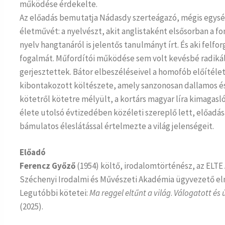
működése érdekelte.
Az előadás bemutatja Nádasdy szerteágazó, mégis egysé
életművét: a nyelvészt, akit anglistaként elsősorban a f
nyelv hangtanáról is jelentős tanulmányt írt. És aki fel
fogalmát. Műfordítói működése sem volt kevésbé radikális
gerjesztettek. Bátor elbeszéléseivel a homofób előítélet
kibontakozott költészete, amely sanzonosan dallamos és
kötetről kötetre mélyült, a kortárs magyar líra kimagasl
élete utolsó évtizedében közéleti szereplő lett, előadása
bámulatos éleslátással értelmezte a világ jelenségeit.
Előadó
Ferencz Győző
(1954) költő, irodalomtörténész, az ELTE
Széchenyi Irodalmi és Művészeti Akadémia ügyvezető el
Legutóbbi kötetei:
Ma reggel eltűnt a világ
.
Válogatott és 
(2025).