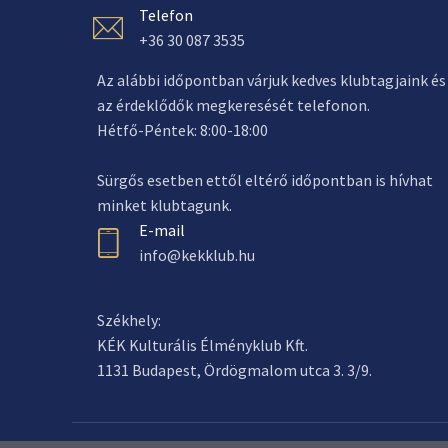
Telefon
+36 30 087 3535
Az alábbi időpontban várjuk kedves klubtagjaink és
az érdeklődők megkeresését telefonon.
Hétfő-Péntek: 8:00-18:00
Sürgős esetben ettől eltérő időpontban is hívhat
minket klubtagunk.
E-mail
info@kekklub.hu
Székhely:
KÉK Kulturális Élményklub Kft.
1131 Budapest, Ördögmalom utca 3. 3/9.