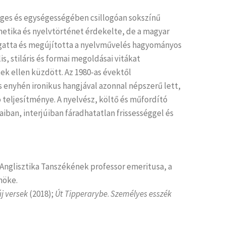
ges és egységességében csillogóan sokszínű
onetika és nyelvtörténet érdekelte, de a magyar
forgatta és megújította a nyelvművelés hagyományos
, stiláris és formai megoldásai vitákat
ek ellen küzdött. Az 1980-as évektől
 enyhén ironikus hangjával azonnal népszerű lett,
ó teljesítménye. A nyelvész, költő és műfordító
iban, interjúiban fáradhatatlan frissességgel és
 Anglisztika Tanszékének professor emeritusa, a
nöke.
új versek
(2018);
Út Tipperarybe
.
Személyes esszék