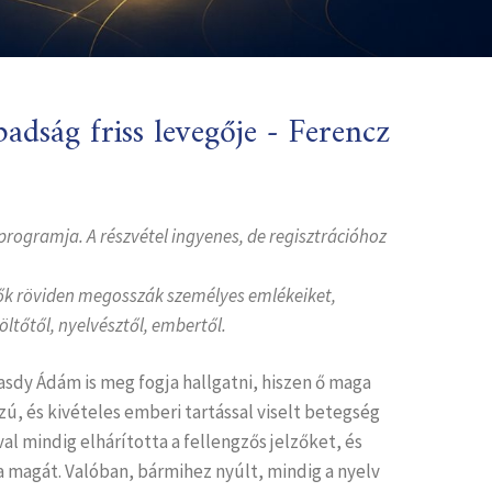
dság friss levegője - Ferencz
programja. A részvétel ingyenes, de regisztrációhoz
vők röviden megosszák személyes emlékeiket,
ltőtől, nyelvésztől, embertől.
sdy Ádám is meg fogja hallgatni, hiszen ő maga
zú, és kivételes emberi tartással viselt betegség
al mindig elhárította a fellengzős jelzőket, és
 magát. Valóban, bármihez nyúlt, mindig a nyelv