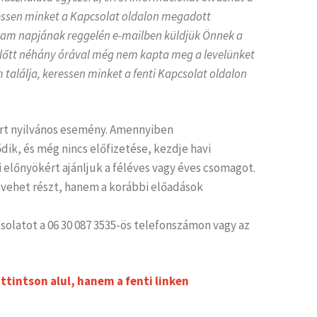
eressen minket a Kapcsolat oldalon megadott
gram napjának reggelén e-mailben küldjük Önnek a
előtt néhány órával még nem kapta meg a levelünket
 találja, keressen minket a fenti Kapcsolat oldalon
rt nyilvános esemény. Amennyiben
ik, és még nincs előfizetése, kezdje havi
 előnyökért ajánljuk a féléves vagy éves csomagot.
 vehet részt, hanem a korábbi előadások
solatot a 06 30 087 3535-ös telefonszámon vagy az
tintson alul, hanem a fenti linken