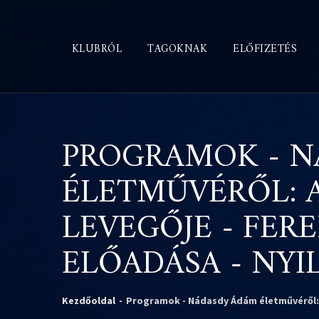
KLUBRÓL
TAGOKNAK
ELŐFIZETÉS
PROGRAMOK - N
ÉLETMŰVÉRŐL: A
LEVEGŐJE - FE
ELŐADÁSA - NYI
Kezdőoldal
-
Programok - Nádasdy Ádám életművéről: a