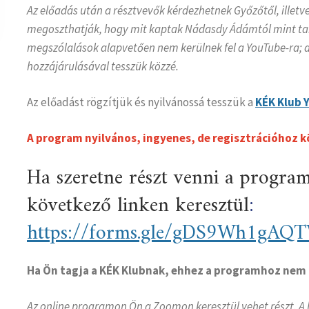
Az előadás után a résztvevők kérdezhetnek Győzőtől, illet
megoszthatják, hogy mit kaptak Nádasdy Ádámtól mint tanár
megszólalások alapvetően nem kerülnek fel a YouTube-ra; a
hozzájárulásával tesszük közzé.
Az előadást rögzítjük és nyilvánossá tesszük a
KÉK Klub 
A program nyilvános, ingyenes, de regisztrációhoz k
Ha szeretne részt venni a programo
következő linken keresztül
:
https://forms.gle/gDS9Wh1gAQ
Ha Ön tagja a KÉK Klubnak, ehhez a programhoz nem 
Az online programon Ön a Zoomon keresztül vehet részt. A 