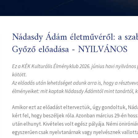
Nádasdy Ádám életművéről: a szaba
Győző előadása - NYILVÁNOS
Ez a KÉK Kulturális Élményklub 2026. június havi nyilvános 
kötött.
Az előadás után lehetőséget adunk arra is, hogy a résztve
élményeiket: mit kaptak Nádasdy Ádámtól mint tanártól, kö
Amikor ezt az előadást elterveztük, úgy gondoltuk, Náda
kért fel, hogy beszéljek róla. Azonban március 29-én hoss
után elhunyt. Kivételes volt egész pályája. Némi öniróniáv
egyszerűen csak nyelvtanárnak vagy nyelvésznek vallotta