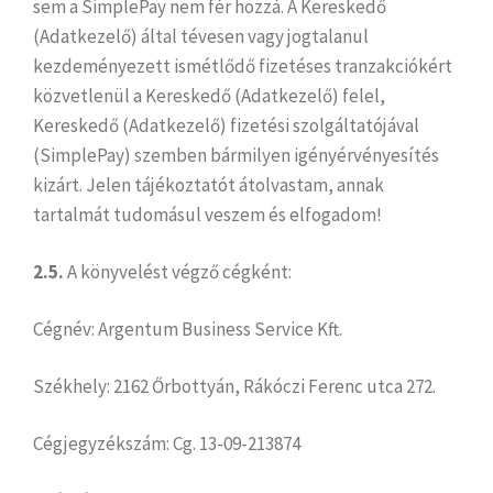
sem a SimplePay nem fér hozzá. A Kereskedő
(Adatkezelő) által tévesen vagy jogtalanul
kezdeményezett ismétlődő fizetéses tranzakciókért
közvetlenül a Kereskedő (Adatkezelő) felel,
Kereskedő (Adatkezelő) fizetési szolgáltatójával
(SimplePay) szemben bármilyen igényérvényesítés
kizárt. Jelen tájékoztatót átolvastam, annak
tartalmát tudomásul veszem és elfogadom!
2.5.
A könyvelést végző cégként:
Cégnév: Argentum Business Service Kft.
Székhely: 2162 Őrbottyán, Rákóczi Ferenc utca 272.
Cégjegyzékszám: Cg. 13-09-213874