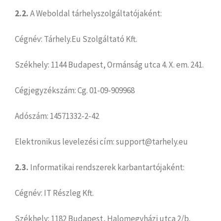
2.2.
A Weboldal tárhelyszolgáltatójaként:
Cégnév: Tárhely.Eu Szolgáltató Kft.
Székhely: 1144 Budapest, Ormánság utca 4. X. em. 241.
Cégjegyzékszám: Cg. 01-09-909968
Adószám: 14571332-2-42
Elektronikus levelezési cím: support@tarhely.eu
2.3.
Informatikai rendszerek karbantartójaként:
Cégnév: IT Részleg Kft.
Székhely: 1182 Budapest, Halomegyházi utca 2/b.