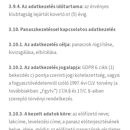
3.9.4. Az adatkezelés időtartama:
az érvényes
klubtagság lejártát követő öt (5) évig.
3.10. Panaszkezeléssel kapcsolatos adatkezelés
3.10.1. Az adatkezelés célja:
panaszok rögzítése,
kivizsgálása, elbírálása.
3.10.2. Az adatkezelés jogalapja:
GDPR 6. cikk (1)
bekezdés c) pontja szerinti jogi kötelezettség, vagyis
a fogyasztóvédelemről szóló 1997. évi CLV. törvény (a
továbbiakban: „Fgytv.”) 17/A.§ és 17/C. §-aiban
szereplő törvényi rendelkezés.
3.10.3. A kezelt adatok köre:
az előfizető neve;
lakcíme, levelezési címe; a panasz előterjesztésének
helye, ideje, módja; az előfizető panaszának részletes