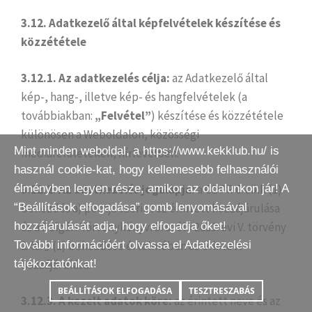
3.12. Adatkezelő által képfelvételek készítése és
közzététele
3.12.1. Az adatkezelés célja:
az Adatkezelő által
kép-, hang-, illetve kép- és hangfelvételek (a
továbbiakban:
„Felvétel”
) készítése és közzététele
különösen a Weboldalon, közösségi
Mint minden weboldal, a https://www.kekklub.hu/ is
médiafelületeken, hírlevélben.
használ cookie-kat, hogy kellemesebb felhasználói
élményben legyen része, amikor az oldalunkon jár! A
3.12.2. Az adatkezelés jogalapja:
a GDPR 6. cikk (1)
“Beállítások elfogadása” gomb lenyomásával
bekezdés a) pontja szerint az érintett hozzájárulása
hozzájárulását adja, hogy elfogadja őket!
és a Polgári Törvénykönyvről szóló 2013. évi V. törvény
További információért olvassa el
2:48. § (1) bekezdése értelmében az érintett
Adatkezelési
tájékoztatónkat
hozzájárulása.
!
BEÁLLÍTÁSOK ELFOGADÁSA
TESZTRESZABÁS
3.12.3. A kezelt adatok köre:
az érintett neve és az