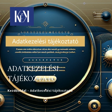
ADATKEZELÉSI
TÁJÉKOZTATÓ
Kezdőoldal
-
Adatkezelési tájékoztató