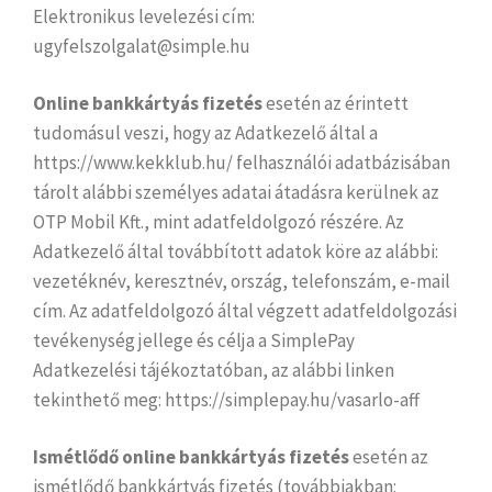
Elektronikus levelezési cím:
ugyfelszolgalat@simple.hu
Online bankkártyás fizetés
esetén az érintett
tudomásul veszi, hogy az Adatkezelő által a
https://www.kekklub.hu/ felhasználói adatbázisában
tárolt alábbi személyes adatai átadásra kerülnek az
OTP Mobil Kft., mint adatfeldolgozó részére. Az
Adatkezelő által továbbított adatok köre az alábbi:
vezetéknév, keresztnév, ország, telefonszám, e-mail
cím. Az adatfeldolgozó által végzett adatfeldolgozási
tevékenység jellege és célja a SimplePay
Adatkezelési tájékoztatóban, az alábbi linken
tekinthető meg: https://simplepay.hu/vasarlo-aff
Ismétlődő online bankkártyás fizetés
esetén az
ismétlődő bankkártyás fizetés (továbbiakban: