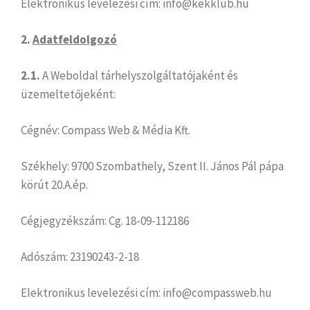
Elektronikus levelezési cím: info@kekklub.hu
2.
Adatfeldolgozó
2.1.
A Weboldal tárhelyszolgáltatójaként és
üzemeltetőjeként:
Cégnév: Compass Web & Média Kft.
Székhely: 9700 Szombathely, Szent II. János Pál pápa
körút 20.A.ép.
Cégjegyzékszám: Cg. 18-09-112186
Adószám: 23190243-2-18
Elektronikus levelezési cím: info@compassweb.hu