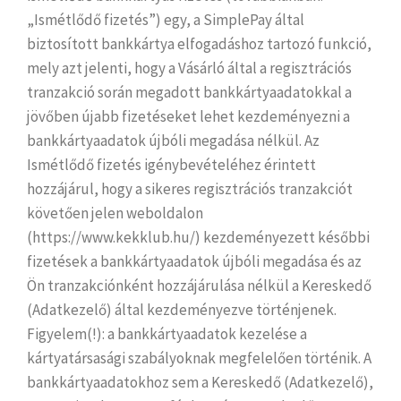
„Ismétlődő fizetés”) egy, a SimplePay által
biztosított bankkártya elfogadáshoz tartozó funkció,
mely azt jelenti, hogy a Vásárló által a regisztrációs
tranzakció során megadott bankkártyaadatokkal a
jövőben újabb fizetéseket lehet kezdeményezni a
bankkártyaadatok újbóli megadása nélkül. Az
Ismétlődő fizetés igénybevételéhez érintett
hozzájárul, hogy a sikeres regisztrációs tranzakciót
követően jelen weboldalon
(https://www.kekklub.hu/) kezdeményezett későbbi
fizetések a bankkártyaadatok újbóli megadása és az
Ön tranzakciónként hozzájárulása nélkül a Kereskedő
(Adatkezelő) által kezdeményezve történjenek.
Figyelem(!): a bankkártyaadatok kezelése a
kártyatársasági szabályoknak megfelelően történik. A
bankkártyaadatokhoz sem a Kereskedő (Adatkezelő),