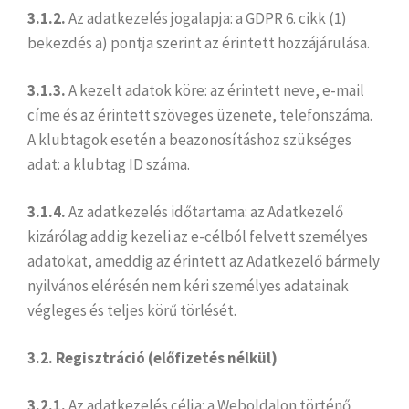
3.1.2.
Az adatkezelés jogalapja: a GDPR 6. cikk (1)
bekezdés a) pontja szerint az érintett hozzájárulása.
3.1.3.
A kezelt adatok köre: az érintett neve, e-mail
címe és az érintett szöveges üzenete, telefonszáma.
A klubtagok esetén a beazonosításhoz szükséges
adat: a klubtag ID száma.
3.1.4.
Az adatkezelés időtartama: az Adatkezelő
kizárólag addig kezeli az e-célból felvett személyes
adatokat, ameddig az érintett az Adatkezelő bármely
nyilvános elérésén nem kéri személyes adatainak
végleges és teljes körű törlését.
3.2. Regisztráció (előfizetés nélkül)
3.2.1.
Az adatkezelés célja: a Weboldalon történő