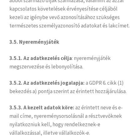
abból származó díjak számlázása, valamint az azzal
kapcsolatos követelések érvényesítése céljából
kezeli az igénybe vevő azonosításához szükséges
természetes személyazonosító adatokat és lakcímet.
3.5. Nyereményjáték
3.5.1.
Az adatkezelés célja
: nyereményjáték
megszervezése és lebonyolítása.
3.5.2.
Az adatkezelés jogalapja:
a GDPR 6. cikk (1)
bekezdés a) pontja szerint az érintett hozzájárulása.
3.5.3.
A kezelt adatok köre:
az érintett neve és e-
mail címe, nyereménysorsolásnál a résztvevőknek
nyilatkozniuk kell, hogy rendelkeznek-e
vállalkozással, illetve vállalkozók-e.