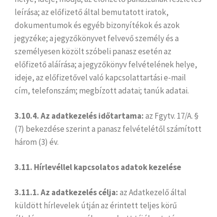
leírása; az előfizető által bemutatott iratok,
dokumentumok és egyéb bizonyítékok és azok
jegyzéke; a jegyzőkönyvet felvevő személy és a
személyesen közölt szóbeli panasz esetén az
előfizető aláírása; a jegyzőkönyv felvételének helye,
ideje, az előfizetővel való kapcsolattartási e-mail
cím, telefonszám; megbízott adatai; tanúk adatai.
3.10.4. Az adatkezelés időtartama:
az Fgytv. 17/A. §
(7) bekezdése szerint a panasz felvételétől számított
három (3) év.
3.11. Hírlevéllel kapcsolatos adatok kezelése
3.11.1. Az adatkezelés célja:
az Adatkezelő által
küldött hírlevelek útján az érintett teljes körű