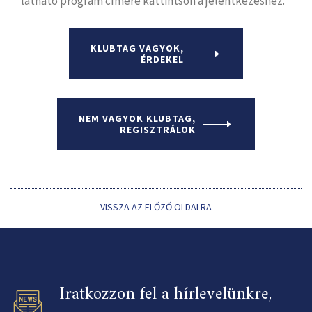
látható program címére kattintson a jelentkezéshez.
KLUBTAG VAGYOK,
ÉRDEKEL
NEM VAGYOK KLUBTAG,
REGISZTRÁLOK
VISSZA AZ ELŐZŐ OLDALRA
Iratkozzon fel a hírlevelünkre,