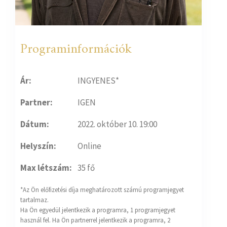
Programinformációk
Ár:
INGYENES*
Partner:
IGEN
Dátum:
2022. október 10. 19:00
Helyszín:
Online
Max létszám:
35 fő
*Az Ön előfizetési díja meghatározott számú programjegyet
tartalmaz.
Ha Ön egyedül jelentkezik a programra, 1 programjegyet
használ fel. Ha Ön partnerrel jelentkezik a programra, 2