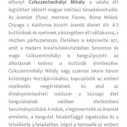
elhunyt
Csíkszentmihályi Mihály
a valaha élt
legtöbbet idézett magyar indítású társadalomtudós.
Az áramlat (flow) mestere Fiume, Róma Milánó.
Chicago s Kalifornia között áramló életet élt. 4-5
kultúrának és nyelvnek a közegében élt váltakozva, s
részben párhuzamosan. Életében is képviselte azt,
amit a modern kreativitáskutatásban Simonton és
maga Csíkszentmihályi is hangsúlyozott: az
alkotásnak kedvez a kultúrák érintkezése.
Csíkszentmihályi Mihály nagy szakmai sikere három
különleges hozzájárulásához kapcsolódik az emberi
viselkedés megértésének. Az első az
élménymintavételi módszer a köznapi élet
hangulatainak valóban életközbeni
tanulmányozására. A másik, a legismertebb az áramlat
elmélete, a hangulat feladatfüggő ingadozása és a
feloldódás a feladatban. Végül a harmadik az emberi