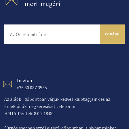
mert megéri
TOVÁBB
Telefon
+36 30 087 3535
Az alábbi időpontban várjuk kedves klubtagjaink és az
érdeklődők megkeresését telefonon.
Hétfő-Péntek: 8:00-18:00
Sürgős esetben ettől eltérő időpontban is hívhat minket