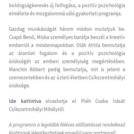
boldogságkeresés új felfogása, a pozitív pszichológia
elmélete és mozgalommá váló gyakorlati programja.
Gazdag munkásságát három módon mutatjuk be.
Csapó Benő, Miska személyes barátja beszél a kreatív
emberről a mindennapokban. Oláh Attila bemutatja
az áramlat fogalom és a pozitív pszichológia
örökségét az emberi személyiség megértésében.
Manchin Róbert pedig bemutatja, mit is jelent a
szervezetekben és az üzleti életben Csíkszentmihályi
öröksége.
Ide kattintva
olvashatja el Pléh Csaba írását
Csíkszetmihályi Mihályról.
A programra a legalább féléves előfizetéssel rendelkező
klubtagok jelentkezhetnek egyedül vagy partnerrel!