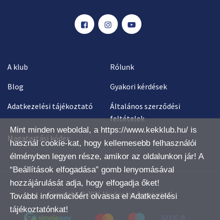
A klub
Rólunk
Blog
Gyakori kérdések
Adatkezelési tájékoztató
Általános szerződési
feltételek
Mint minden weboldal, a https://www.kekklub.hu/ is
Magatartási kódex
használ cookie-kat, hogy kellemesebb felhasználói
élményben legyen része, amikor az oldalunkon jár! A
“Beállítások elfogadása” gomb lenyomásával
hozzájárulását adja, hogy elfogadja őket!
Copyright © 2026 Minden jog fenntartva!
További információért olvassa el
Adatkezelési
tájékoztatónkat
!