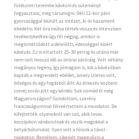
földszinti terembe kávézni és süteményt
fogyasztani, meg társalogni. Déli 12-kor páni
gyorsasággal kiürült az intézet, ki-ki hazament
ebédelni. Két óra múlva tértek vissza és intenzíven
tevékenykedtek úgy fél négyig, amikor is
megismétlődött a délelőtti, édességgel kísért
kávézás. Ez is eltartott 25-30 percig és utána már
nem volt hosszú idő az ötórai záróráig. Volt néhány
magányos legény, így jómagam is, kik a kávézóban
kapták a megrendelt ebédet, amely ízletes volt,
bőséges és egy fogásból állt. Az étkezés közbeni
csevej során jött egy kérdés: Sok nomád él még
Magyarországon? Gondoltam, szerény
franciaságommal félreértettem a mondatot. De
kifejtették: olyanokról van szó, akik lovas
kocsijukon vándorolnak és viszik magukkal a
betyárbútorukat. Ilyen volt a hírünk a távol-
nyugaton. Remélem, sikerült meggyőzni a