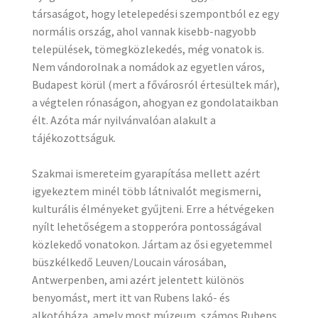
társaságot, hogy letelepedési szempontból ez egy
normális ország, ahol vannak kisebb-nagyobb
települések, tömegközlekedés, még vonatok is.
Nem vándorolnak a nomádok az egyetlen város,
Budapest körül (mert a fővárosról értesültek már),
a végtelen rónaságon, ahogyan ez gondolataikban
élt. Azóta már nyilvánvalóan alakult a
tájékozottságuk.
Szakmai ismereteim gyarapítása mellett azért
igyekeztem minél több látnivalót megismerni,
kulturális élményeket gyűjteni. Erre a hétvégeken
nyílt lehetőségem a stopperóra pontosságával
közlekedő vonatokon. Jártam az ősi egyetemmel
büszkélkedő Leuven/Loucain városában,
Antwerpenben, ami azért jelentett különös
benyomást, mert itt van Rubens lakó- és
alkotóháza, amely most múzeum, számos Rubens