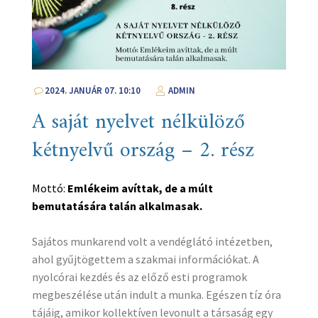
2024. JANUÁR 07. 10:10
ADMIN
A saját nyelvet nélkülöző
kétnyelvű ország – 2. rész
Mottó:
Emlékeim avíttak, de a múlt
bemutatására talán alkalmasak.
Sajátos munkarend volt a vendéglátó intézetben,
ahol gyűjtögettem a szakmai információkat. A
nyolcórai kezdés és az előző esti programok
megbeszélése után indult a munka. Egészen tíz óra
tájáig, amikor kollektíven levonult a társaság egy