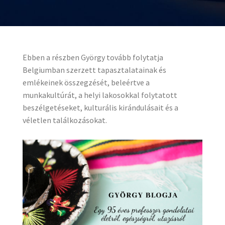
Ebben a részben György tovább folytatja
Belgiumban szerzett tapasztalatainak és
emlékeinek összegzését, beleértve a
munkakultúrát, a helyi lakosokkal folytatott
beszélgetéseket, kulturális kirándulásait és a
véletlen találkozásokat.