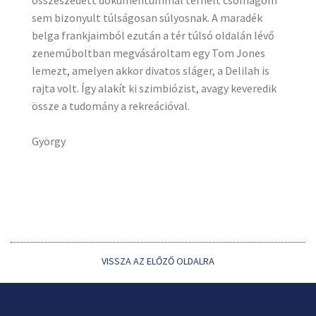
sem bizonyult túlságosan súlyosnak. A maradék
belga frankjaimból ezután a tér túlsó oldalán lévő
zeneműboltban megvásároltam egy Tom Jones
lemezt, amelyen akkor divatos sláger, a Delilah is
rajta volt. Így alakít ki szimbiózist, avagy keveredik
össze a tudomány a rekreációval.
György
VISSZA AZ ELŐZŐ OLDALRA