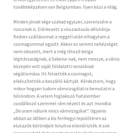
továbbképzésen van Belgiumban. Ilyen kicsi a világ.
Minden jónak vége szakad egyszer, szerencsére a
rossznak is. Elérkezett a visszautazás délutánja.
Kedves szállásomat a reggeli után elhagytam a
csomagommal együtt. Akkor ez semmi nehézséget
nem okozott, mert a még létező belga
légitársaságnak, a Sabena-nak, nem messze, a város
közepén volt saját földalatti vonalának
végállomása. Itt felvették a csomagot,
elkészítették a beszálló kártyát. Kérdeztem, hogy
mikor hogyan tudom vámvizsgálatra bemutatni a
bőröndöm. A velem foglakozó fiatalember
csodálkozó szemmel rám nézett és azt mondta:
„De uram nálunk nincs vámvizsgálat”. Ugyanis
abban az időben a kis ferihegyi repülőtéren az
elutazók bőröndjeit kinyitva ellenőrizték. A sok
összeszedett dokumentummal terhelt csomagom