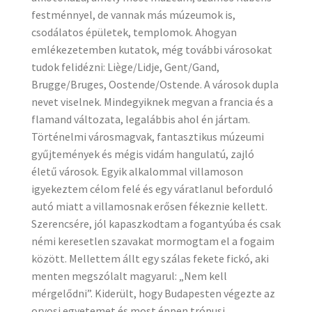
festménnyel, de vannak más múzeumok is,
csodálatos épületek, templomok. Ahogyan
emlékezetemben kutatok, még további városokat
tudok felidézni: Liège/Lidje, Gent/Gand,
Brugge/Bruges, Oostende/Ostende. A városok dupla
nevet viselnek. Mindegyiknek megvan a francia és a
flamand változata, legalábbis ahol én jártam.
Történelmi városmagvak, fantasztikus múzeumi
gyűjtemények és mégis vidám hangulatú, zajló
életű városok. Egyik alkalommal villamoson
igyekeztem célom felé és egy váratlanul beforduló
autó miatt a villamosnak erősen fékeznie kellett.
Szerencsére, jól kapaszkodtam a fogantyúba és csak
némi keresetlen szavakat mormogtam el a fogaim
között. Mellettem állt egy szálas fekete fickó, aki
menten megszólalt magyarul: „Nem kell
mérgelődni”. Kiderült, hogy Budapesten végezte az
orvosi egyetemet és most éppen trópusi